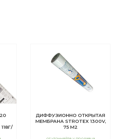
20
ДИФФУЗИОННО ОТКРЫТАЯ
МЕМБРАНА STROTEX 1300V,
118Г/
75 М2
а
от уточняйте у продавца