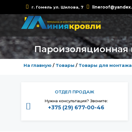
Skip
lineroof@yandex
г. Гомель ул. Шилова, 7
to
content
Пароизоляционная п
На главную
/
Товары
/
Товары для монтажа
ОТДЕЛ ПРОДАЖ
Нужна консультация? Звоните:
+375 (29) 677-00-46