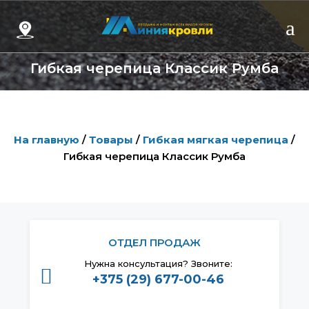
Skip
to
content
Гибкая черепица Классик Румба
На главную
/
Товары
/
Гибкая мягкая черепица
/
Гибкая черепица Классик Румба
ОТДЕЛ ПРОДАЖ
Нужна консультация? Звоните:
+375 (29) 677-00-46